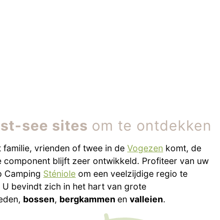
st-see sites
om te ontdekken
 familie, vrienden of twee in de
Vogezen
komt, de
e component blijft zeer ontwikkeld. Profiteer van uw
op Camping
Sténiole
om een veelzijdige regio te
U bevindt zich in het hart van grote
ieden,
bossen
,
bergkammen
en
valleien
.