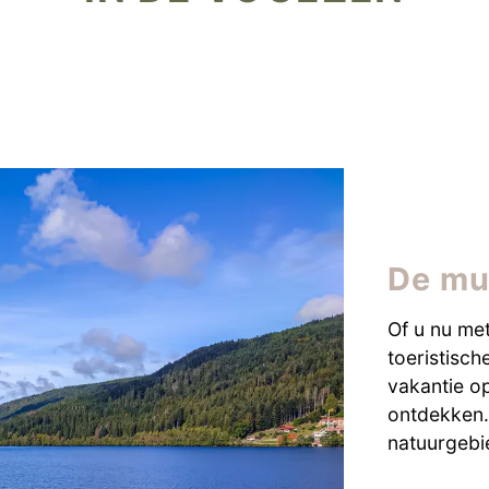
De mu
Of u nu met
toeristisch
vakantie 
ontdekken. 
natuurgeb