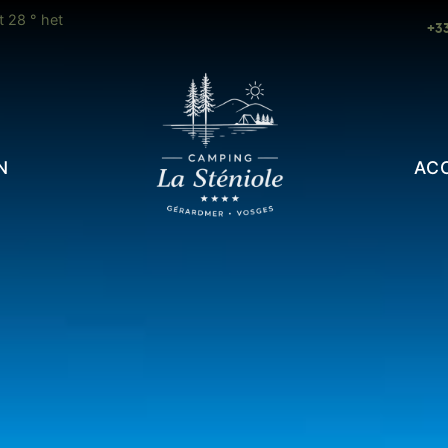
n augustus
Opening 2025: 04 april tot 02 november
+33
N
AC