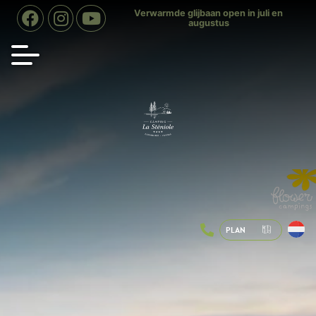
tot
Verwarmde glijbaan open in juli en
Opening 2025: 04 april tot 
augustus
november
PLAN